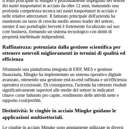
Il team principale di Mingke è profondamente impegnato nel settore
dei nastri trasportatori in acciaio da oltre 12 anni, maturando una
profonda competenza tecnica nei nastri trasportatori in acciaio e
nelle relative attrezzature. Il fatturato principale dell'azienda ha
mantenuto un tasso di crescita medio annuo leader del settore,
mentre il suo portafoglio brevetti è fortemente focalizzato sul suo
core business, formando un sistema tecnologico con diritti di
proprietà intellettuale indipendenti.
Raffinatezza: potenziata dalla gestione scientifica per
ottenere notevoli miglioramenti in termini di qualità ed
efficienza
Sfruttando una piattaforma integrata di ERP, MES e gestione
finanziaria, Mingke ha implementato un sistema operativo digitale
avanzato, ottenendo una gestione end-to-end raffinata e un'efficienza
operativa eccezionale. Di conseguenza, l'azienda ha ottenuto risultati
significativamente superiori alle medie del settore in indicatori
chiave come fatturato pro capite, rendimento delle attività nette e
rapporto costi/profitti.
istintività: le cinghie in acciaio Mingke guidano le
D
applicazioni multisettoriali.
Le cinghie in acciaio Mingke sono ampiamente utilizzate in diversi