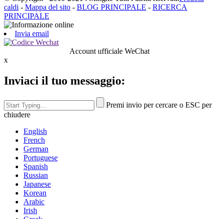
caldi
-
Mappa del sito
-
BLOG PRINCIPALE
-
RICERCA
PRINCIPALE
Invia email
Account ufficiale WeChat
x
Inviaci il tuo messaggio:
Premi invio per cercare o ESC per
chiudere
English
French
German
Portuguese
Spanish
Russian
Japanese
Korean
Arabic
Irish