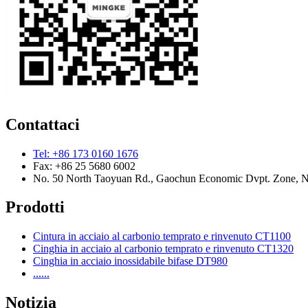
Contattaci
Tel: +86 173 0160 1676
Fax: +86 25 5680 6002
No. 50 North Taoyuan Rd., Gaochun Economic Dvpt. Zone, Nan
Prodotti
Cintura in acciaio al carbonio temprato e rinvenuto CT1100
Cinghia in acciaio al carbonio temprato e rinvenuto CT1320
Cinghia in acciaio inossidabile bifase DT980
......
Notizia