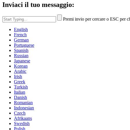
Inviaci il tuo messaggio:
Premi invio per cercare o ESC per c
English
French
German
Portuguese
Spanish
Russian
Japanese
Korean
Arabic
Irish
Greek
Turkish
Italian
Danish
Romanian
Indonesian
Czech
Afrikaans
Swedish
Polish