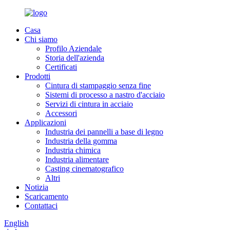
Casa
Chi siamo
Profilo Aziendale
Storia dell'azienda
Certificati
Prodotti
Cintura di stampaggio senza fine
Sistemi di processo a nastro d'acciaio
Servizi di cintura in acciaio
Accessori
Applicazioni
Industria dei pannelli a base di legno
Industria della gomma
Industria chimica
Industria alimentare
Casting cinematografico
Altri
Notizia
Scaricamento
Contattaci
English