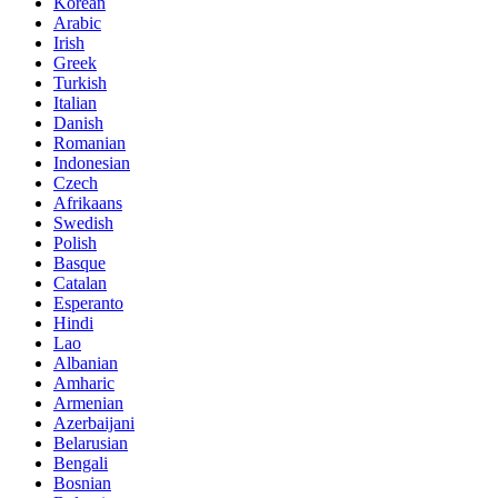
Korean
Arabic
Irish
Greek
Turkish
Italian
Danish
Romanian
Indonesian
Czech
Afrikaans
Swedish
Polish
Basque
Catalan
Esperanto
Hindi
Lao
Albanian
Amharic
Armenian
Azerbaijani
Belarusian
Bengali
Bosnian