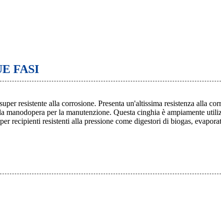
E FASI
uper resistente alla corrosione. Presenta un'altissima resistenza alla co
lla manodopera per la manutenzione. Questa cinghia è ampiamente utilizza
er recipienti resistenti alla pressione come digestori di biogas, evaporat