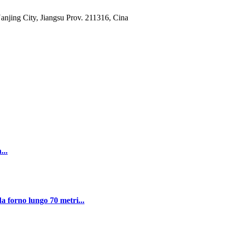
jing City, Jiangsu Prov. 211316, Cina
...
a forno lungo 70 metri...