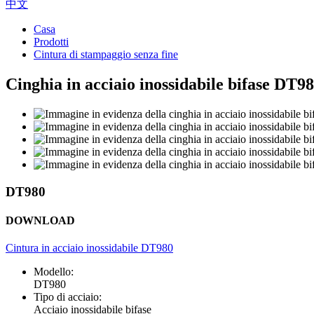
中文
Casa
Prodotti
Cintura di stampaggio senza fine
Cinghia in acciaio inossidabile bifase DT9
DT980
DOWNLOAD
Cintura in acciaio inossidabile DT980
Modello:
DT980
Tipo di acciaio:
Acciaio inossidabile bifase