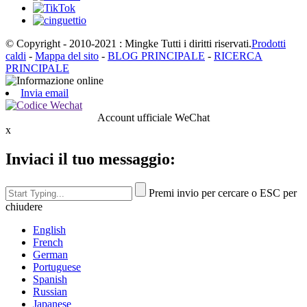
© Copyright - 2010-2021 : Mingke Tutti i diritti riservati.
Prodotti
caldi
-
Mappa del sito
-
BLOG PRINCIPALE
-
RICERCA
PRINCIPALE
Invia email
Account ufficiale WeChat
x
Inviaci il tuo messaggio:
Premi invio per cercare o ESC per
chiudere
English
French
German
Portuguese
Spanish
Russian
Japanese