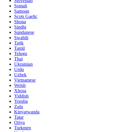
Slovenian
Somali
Samoan
Scots Gaelic
Shona
Sindhi
Sundanese
Swahili
Tajik
Tamil
Telugu
Thai
Ukrainian
Urdu
Uzbek
Vietnamese
Welsh
Xhosa
Yiddish
Yoruba
Zulu
Kinyarwanda
Tatar
Oriya
Turkmen